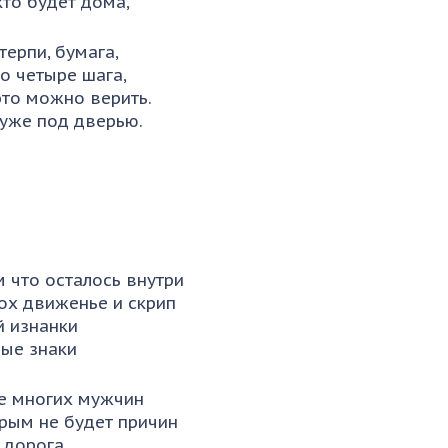
кто будет дома,
терпи, бумага,
о четыре шага,
 это можно верить.
 уже под дверью.
м что осталось внутри
ох движенье и скрип
й изнанки
ые знаки
е многих мужчин
орым не будет причин
 дорога