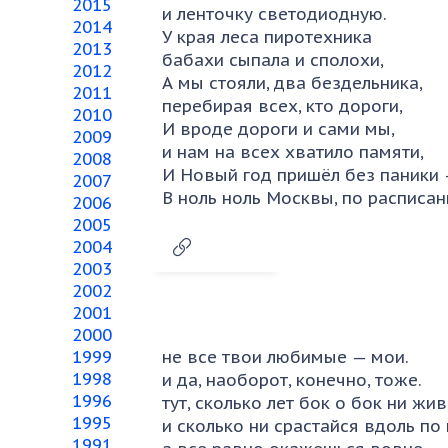
2015
и ленточку светодиодную.
2014
У края леса пиротехника
2013
бабахи сыпала и сполохи,
2012
А мы стояли, два бездельника,
2011
перебирая всех, кто дороги,
2010
И вроде дороги и сами мы,
2009
и нам на всех хватило памяти,
2008
И Новый год пришёл без паники
2007
В ноль ноль Москвы, по расписан
2006
2005
2004
2003
2002
2001
2000
не все твои любимые — мои.
1999
1998
и да, наоборот, конечно, тоже.
1996
тут, сколько лет бок о бок ни жи
1995
и сколько ни срастайся вдоль по
1991