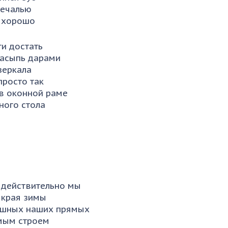
печалью
е хорошо
ги достать
засыпь дарами
зеркала
просто так
 в оконной раме
ного стола
 действительно мы
 края зимы
ишных наших прямых
мым строем