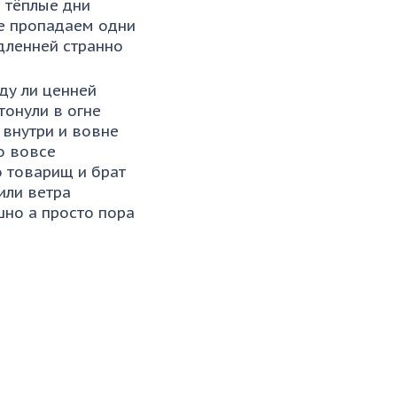
а тёплые дни
е пропадаем одни
едленней странно
ду ли ценней
тонули в огне
 внутри и вовне
о вовсе
 товарищ и брат
или ветра
шно а просто пора
ь