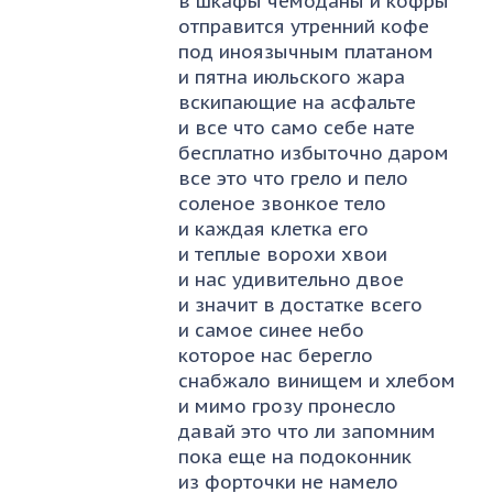
в шкафы чемоданы и кофры
отправится утренний кофе
под иноязычным платаном
и пятна июльского жара
вскипающие на асфальте
и все что само себе нате
бесплатно избыточно даром
все это что грело и пело
соленое звонкое тело
и каждая клетка его
и теплые ворохи хвои
и нас удивительно двое
и значит в достатке всего
и самое синее небо
которое нас берегло
снабжало винищем и хлебом
и мимо грозу пронесло
давай это что ли запомним
пока еще на подоконник
из форточки не намело