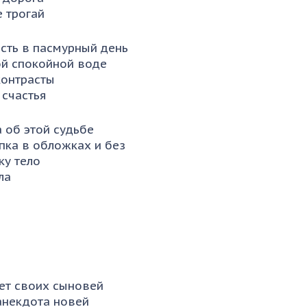
е трогай
сть в пасмурный день
ой спокойной воде
контрасты
 счастья
 об этой судьбе
пка в обложках и без
ку тело
ла
ет своих сыновей
анекдота новей