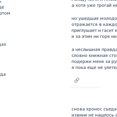
ь
а хотя уже трогай н
де
 ртом
но ушедшая молодо
отражается в кажд
приглушает и гасит 
и за этим ни горя ни
дах
а неслышная правда
словно книжная сто
подержи меня за ру
я пока еще не улете
гда
снова хронос съеда
извини не нашлось 