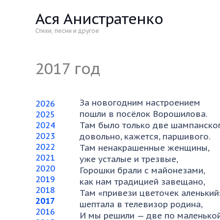
Ася Анистратенко
Стихи, песни и другое
2017
За новогодним настроением
2026
пошли в посёлок Ворошилова.
2025
2024
Там было только две шампанског
2023
довольно, кажется, паршивого.
2022
Там ненакрашенные женщины,
2021
уже усталые и трезвые,
2020
Горошки брали с майонезами,
2019
как нам традицией завещано,
2018
Там «привези цветочек аленький
2017
шептала в телевизор родина,
2016
И мы решили — две по маленько