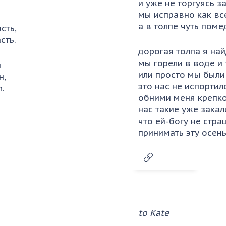
.
и уже не торгуясь з
мы исправно как вс
а в толпе чуть пом
сть,
сть.
дорогая толпа я най
мы горели в воде и 
н
или просто мы были
н,
это нас не испортил
n.
обними меня крепко
нас такие уже закал
что ей-богу не стра
принимать эту осен
to Kate