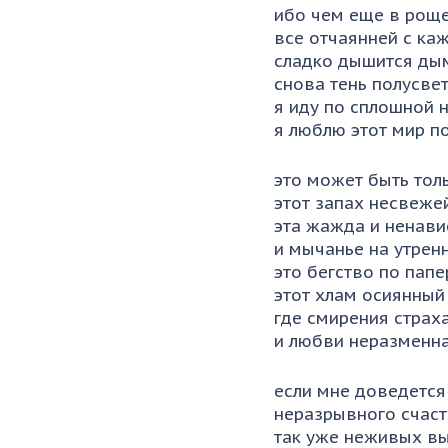
ибо чем еще в роще
все отчаянней с ка
сладко дышится ды
снова тень полусвет
я иду по сплошной 
я люблю этот мир п
это может быть тол
этот запах несвеже
эта жажда и ненави
и мычанье на утрен
это бегство по папе
этот хлам осиянный
где смирения страх
и любви неразменна
если мне доведется 
неразрывного счаст
так уже неживых вы