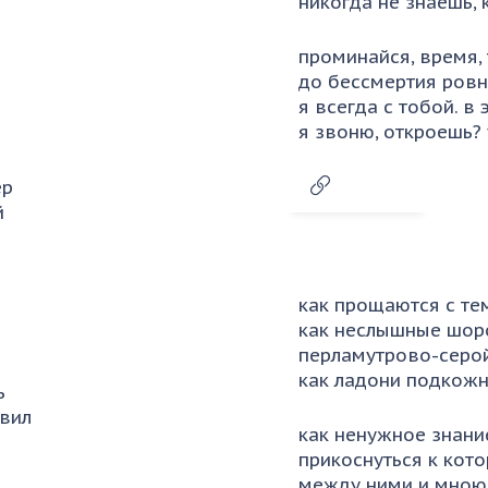
никогда не знаешь, 
проминайся, время, 
до бессмертия ровн
я всегда с тобой. в
я звоню, откроешь?
ер
й
как прощаются с те
как неслышные шор
перламутрово-серо
как ладони подкожн
ь
авил
как ненужное знани
прикоснуться к кот
между ними и мною