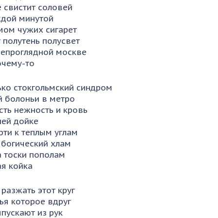
 свистит соловей
ждой минутой
мом чужих сигарет
 полутень полусвет
непроглядной москве
очему-то
ько стокгольмский синдром
й болоньи в метро
сть нежность и кровь
ней дойке
рти к теплым углам
 богический хлам
а тоски пополам
я койка
разжать этот круг
ья которое вдруг
пускают из рук