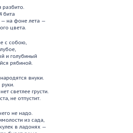
 разбито.
4 бита
 — на фоне лета —
ного цвета.
се с собою,
олубое,
ый и голубиный
йся рябиной.
 народятся внуки.
 руки.
 нет светлее грусти.
та, не отпустит.
чего не надо.
имолости из сада,
 кулек в ладонях —