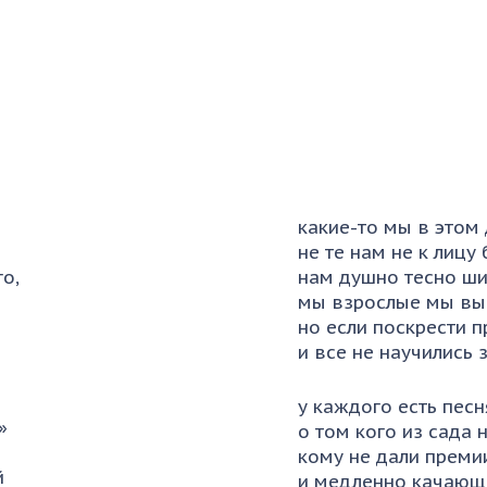
какие-то мы в этом
не те нам не к лицу
о,
нам душно тесно ши
мы взрослые мы вы
но если поскрести 
и все не научились 
у каждого есть песн
»
о том кого из сада 
кому не дали преми
й
и медленно качающ