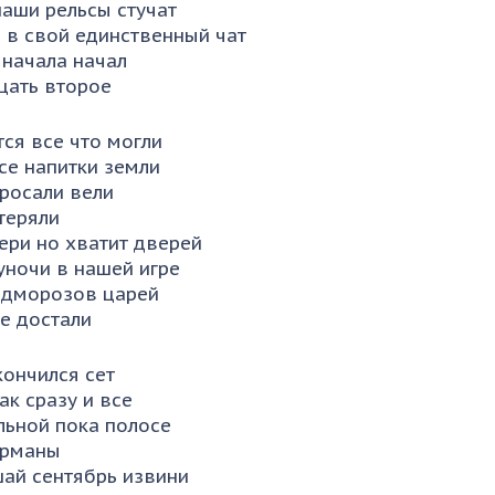
наши рельсы стучат
 в свой единственный чат
 начала начал
дцать второе
ся все что могли
се напитки земли
росали вели
теряли
ери но хватит дверей
уночи в нашей игре
едморозов царей
е достали
кончился сет
ак сразу и все
льной пока полосе
карманы
ай сентябрь извини