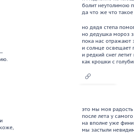
болит неутолимою 
да что же что тако
но дядя степа помо
но дедушка мороз 
пока нас отражают 
и солнце освещает 
 —
и редкий снег летит
ию.
как крошки с голуби
это мы моя радость
после лета у самого
ви
на вполне уже фин
 коже,
мы застыли невиди