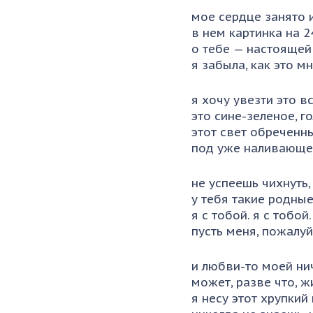
мое сердце занято и
в нем картинка на 2
о тебе — настоящей
я забыла, как это м
я хочу увезти это в
это сине-зеленое, г
этот свет обреченн
под уже наливающе
не успеешь чихнуть,
у тебя такие родные
я с тобой. я с тобой.
пусть меня, пожалуйс
и любви-то моей ни
может, разве что, ж
я несу этот хрупкий