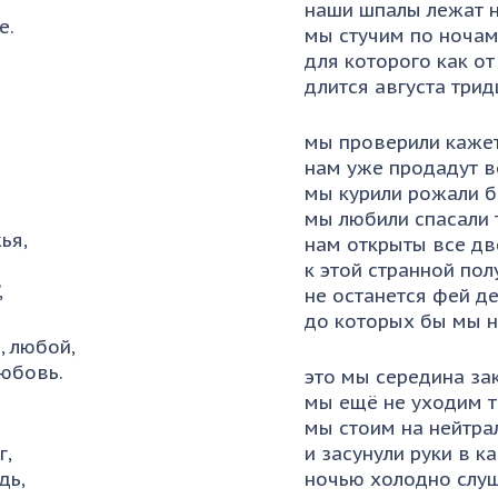
наши шпалы лежат 
е.
мы стучим по ночам
для которого как от
длится августа три
мы проверили кажет
нам уже продадут в
мы курили рожали б
мы любили спасали 
ья,
нам открыты все дв
к этой странной пол
,
не останется фей д
до которых бы мы н
, любой,
любовь.
это мы середина за
мы ещё не уходим т
мы стоим на нейтра
г,
и засунули руки в 
дь,
ночью холодно слуш