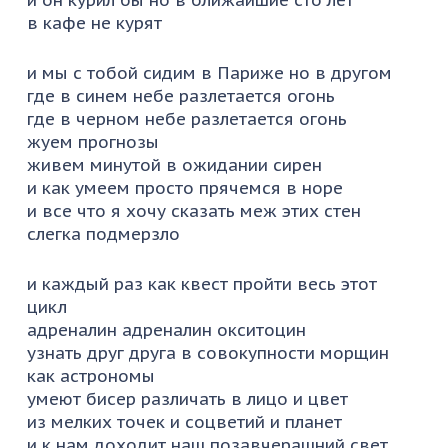
и он курил бы но в ближайшие сто лет
в кафе не курят
и мы с тобой сидим в Париже но в другом
где в синем небе разлетается огонь
где в черном небе разлетается огонь
жуем прогнозы
живем минутой в ожидании сирен
и как умеем просто прячемся в норе
и все что я хочу сказать меж этих стен
слегка подмерзло
и каждый раз как квест пройти весь этот
цикл
адреналин адреналин окситоцин
узнать друг друга в совокупности морщин
как астрономы
умеют бисер различать в лицо и цвет
из мелких точек и соцветий и планет
и к нам доходит наш позавчерашний свет