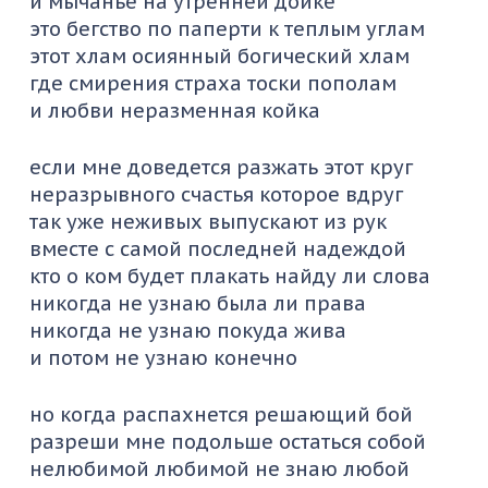
и мычанье на утренней дойке
это бегство по паперти к теплым углам
этот хлам осиянный богический хлам
где смирения страха тоски пополам
и любви неразменная койка
если мне доведется разжать этот круг
неразрывного счастья которое вдруг
так уже неживых выпускают из рук
вместе с самой последней надеждой
кто о ком будет плакать найду ли слова
никогда не узнаю была ли права
никогда не узнаю покуда жива
и потом не узнаю конечно
но когда распахнется решающий бой
разреши мне подольше остаться собой
нелюбимой любимой не знаю любой