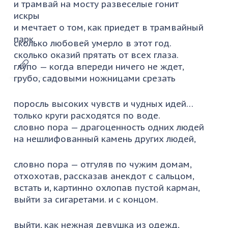
и трамвай на мосту развеселые гонит
искры
и мечтает о том, как приедет в трамвайный
парк.
сколько любовей умерло в этот год.
сколько оказий прятать от всех глаза.
глупо — когда впереди ничего не ждет,
грубо, садовыми ножницами срезать
поросль высоких чувств и чудных идей…
только круги расходятся по воде.
словно пора — драгоценность одних людей
на нешлифованный камень других людей,
словно пора — отгуляв по чужим домам,
отхохотав, рассказав анекдот с сальцом,
встать и, картинно охлопав пустой карман,
выйти за сигаретами. и с концом.
выйти, как нежная девушка из одежд,