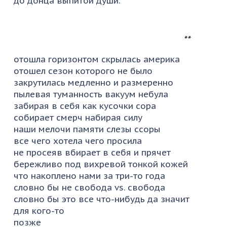
до донца выпитой души.
**
отошла горизонтом скрылась америка
отошел сезон которого не было
закрутилась медленно и размеренно
пылевая туманность вакуум небула
забирая в себя как кусочки сора
собирает смерч набирая силу
наши мелочи памяти слезы ссоры
все чего хотела чего просила
не просеяв вбирает в себя и прячет
бережливо под вихревой тонкой кожей
что накоплено нами за три-то года
словно бы не свобода vs. свобода
словно бы это все что-нибудь да значит
для кого-то
позже