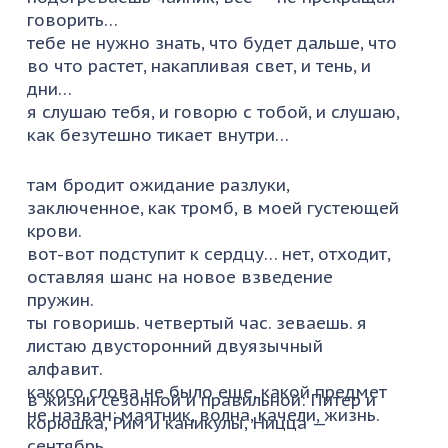
говорить…
тебе не нужно знать, что будет дальше, что
во что растет, накапливая свет, и тень, и
дни…
я слушаю тебя, и говорю с тобой, и слушаю,
как безутешно тикает внутри…
там бродит ожидание разлуки,
заключенное, как тромб, в моей густеющей
крови.
вот-вот подступит к сердцу… нет, отходит,
оставляя шанс на новое взведение
пружин.
ты говоришь. четвертый час. зеваешь. я
листаю двусторонний двуязычный
алфавит.
какого слова не было еще, какой предмет
в жизни сезонной и правильной: Питер и
не назван: маятник, волна, качели, жизнь.
корюшка, Рим и каникулы, Ницца —
сентябрь.