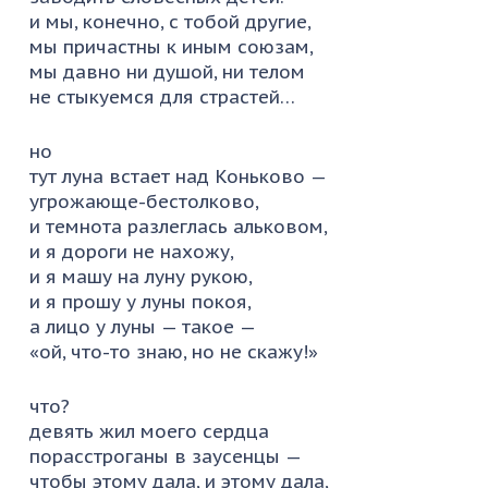
и мы, конечно, с тобой другие,
мы причастны к иным союзам,
мы давно ни душой, ни телом
не стыкуемся для страстей…
но
тут луна встает над Коньково —
угрожающе-бестолково,
и темнота разлеглась альковом,
и я дороги не нахожу,
и я машу на луну рукою,
и я прошу у луны покоя,
а лицо у луны — такое —
«ой, что-то знаю, но не скажу!»
что?
девять жил моего сердца
порасстроганы в заусенцы —
чтобы этому дала, и этому дала,