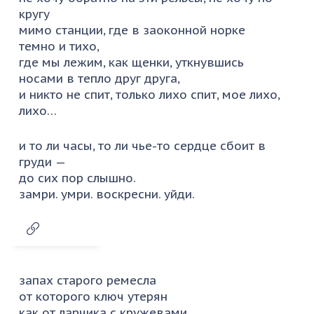
кругу
мимо станции, где в заоконной норке
темно и тихо,
где мы лежим, как щенки, уткнувшись
носами в тепло друг друга,
и никто не спит, только лихо спит, мое лихо,
лихо…
и то ли часы, то ли чье-то сердце сбоит в
груди —
до сих пор слышно.
замри. умри. воскресни. уйди.
запах старого ремесла
от которого ключ утерян
как от ларчика с кружевами