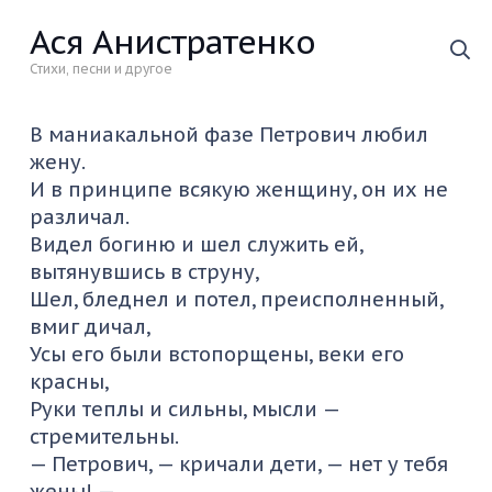
Ася Анистратенко
Стихи, песни и другое
В маниакальной фазе Петрович любил
жену.
И в принципе всякую женщину, он их не
различал.
Видел богиню и шел служить ей,
вытянувшись в струну,
Шел, бледнел и потел, преисполненный,
вмиг дичал,
Усы его были встопорщены, веки его
красны,
Руки теплы и сильны, мысли —
стремительны.
— Петрович, — кричали дети, — нет у тебя
жены! —