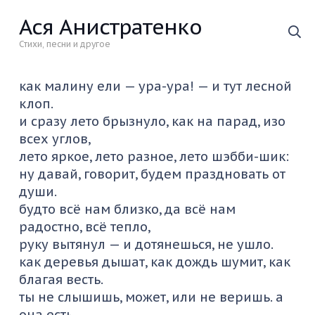
Ася Анистратенко
Стихи, песни и другое
как малину ели — ура-ура! — и тут лесной
клоп.
и сразу лето брызнуло, как на парад, изо
всех углов,
лето яркое, лето разное, лето шэбби-шик:
ну давай, говорит, будем праздновать от
души.
будто всё нам близко, да всё нам
радостно, всё тепло,
руку вытянул — и дотянешься, не ушло.
как деревья дышат, как дождь шумит, как
благая весть.
ты не слышишь, может, или не веришь. а
она есть.