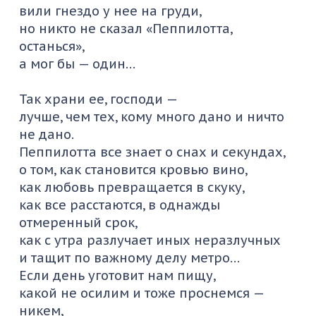
вили гнездо у нее на груди,
но никто не
сказал
«
Пеппилотта
,
останься»,
а мог бы —
один…
Так храни ее, господи —
лучше, чем тех, кому много дано и ничто
не дано.
Пеппилотта
все знает о снах и секундах,
о том, как становится кровью вино,
как любовь превращается в скуку,
как все расстаются, в однажды
отмеренный срок,
как с утра разл
учает иных неразлучных
и тащит по важному делу метро…
Если день уготовит нам пищу,
какой не осилим и тоже проснемся —
никем,