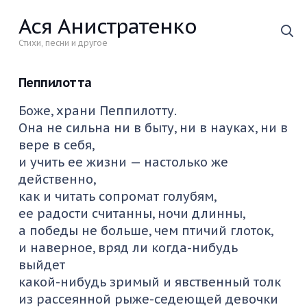
Ася Анистратенко
Стихи, песни и другое
Пеппилотта
Боже, храни
Пеппилотту
.
Она не сильна ни в быту, ни в науках, ни в
вере в
себя,
и учить ее жизни — настолько же
действенно,
как и читать сопромат голубям,
ее радости
считанны
, ночи длинны,
а победы не больше, чем птичий глоток,
и наверное, вряд ли когда-нибудь
выйдет
какой-нибудь зримый и явственный толк
из рассеянной рыже-се
деющей девочки