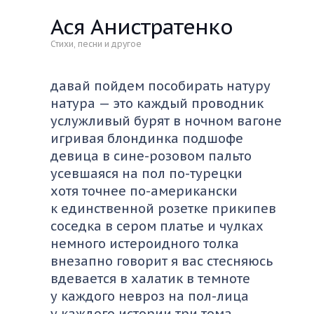
Ася Анистратенко
Стихи, песни и другое
давай пойдем пособирать натуру
натура — это каждый проводник
услужливый бурят в ночном вагоне
игривая блондинка подшофе
девица в сине-розовом пальто
усевшаяся на пол по-турецки
хотя точнее по-американски
к единственной розетке прикипев
соседка в сером платье и чулках
немного истероидного толка
внезапно говорит я вас стесняюсь
вдевается в халатик в темноте
у каждого невроз на пол-лица
у каждого истории три тома