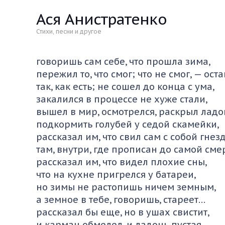
Ася Анистратенко
Стихи, песни и другое
говоришь сам себе, что прошла зима,
пережил то, что смог; что не смог, — ост
так, как есть; не сошел до конца с ума,
закалился в процессе не хуже стали,
вышел в мир, осмотрелся, раскрыл ладо
подкормить голубей у седой скамейки,
рассказал им, что свил сам с собой гнез
там, внутри, где прописан до самой сме
рассказал им, что видел плохие сны,
что на кухне пригрелся у батареи,
но зимы не растопишь ничем земным,
а земное в тебе, говоришь, стареет…
рассказал бы еще, но в ушах свистит,
и карман обмелел, и ладонь пустая…