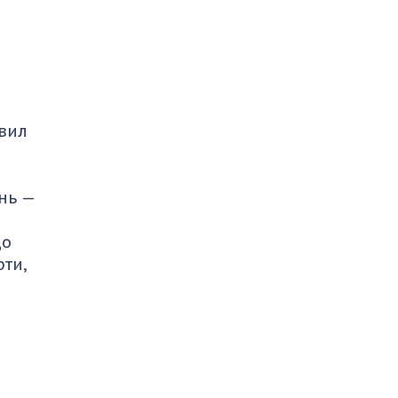
авил
нь —
до
рти,