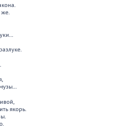
акона.
 же.
вуки…
разлуке.
.
я,
 музы…
ивой,
ить якорь.
ы.
о.