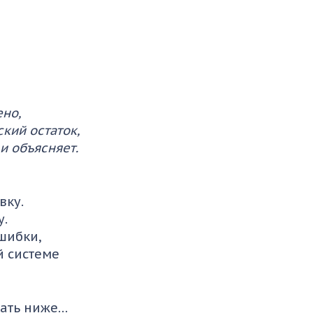
ено,
кий остаток,
и объясняет.
вку.
у.
шибки,
й системе
дать ниже…