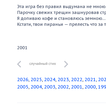
Эта игра без правил выдумана не мною
Парочку свежих трещин зашнуровав ст
Я допиваю кофе и становлюсь земною…
Кстати, твои пираньи — прелесть что за т
2001
на одной ноге на
тонком льду
2026
2025
2024
2023
2022
2021
20
2005
2004
2003
2002
2001
2000
19