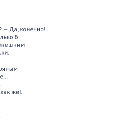
 — Да, конечно!..
лько б
 внешним
ки.
пряным
же…
.
как же!..
.