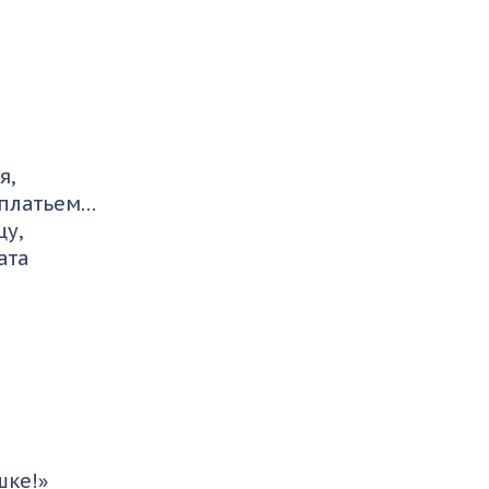
я,
 платьем…
цу,
ата
шке!»