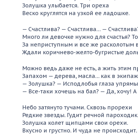
Золушка улыбается. Три ореха
Веско круглятся на узкой ее ладошке.
— Счастлива? — Счастлива… — Счастлива?
Много ли девочке нужно для счастья? То
За неприступным и все же расколотым
Ждали коричнево-желто-бугристые доль
Можно ведь даже не есть, а жить этим 
Запахом — дерева, масла… как в экипа
— Золушка? — Исподлобья глаза упрямы
— Все-таки хочешь на бал? — Да, хочу! А 
Небо затянуто тучами. Сквозь прорехи
Редкие звезды. Гудит речной пароходик
Золушка колет щипцами свои орехи.
Вкусно и грустно. И чуда не происходит.