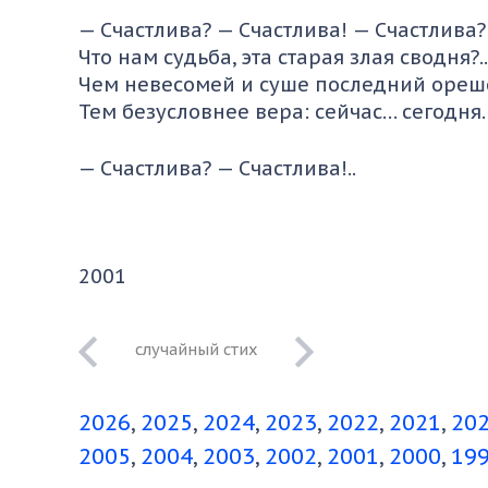
— Счастлива? — Счастлива! — Счастлива? 
Что нам судьба, эта старая злая сводня?..
Чем невесомей и суше последний ореш
Тем безусловнее вера: сейчас… сегодня
— Счастлива? — Счастлива!..
2001
одна там Аня
потеряла мать,
2026
2025
2024
2023
2022
2021
20
бежит и плачет
2005
2004
2003
2002
2001
2000
19